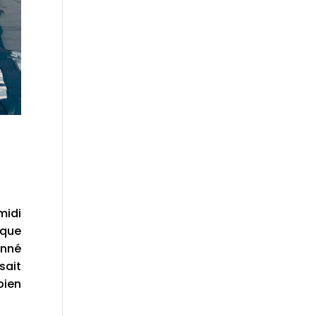
midi
 que
onné
sait
bien