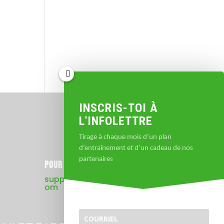
INSCRIS-TOI À
L'INFOLETTRE
Tirage à chaque mois d’un plan
d’entraînement et d’un cadeau de nos
partenaires
POUR NOUS JOINDRE
support@sportscapitale.c
om