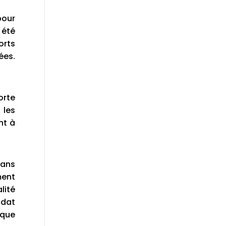
pour
 été
orts
ées.
orte
 les
nt à
dans
ment
lité
ndat
 que